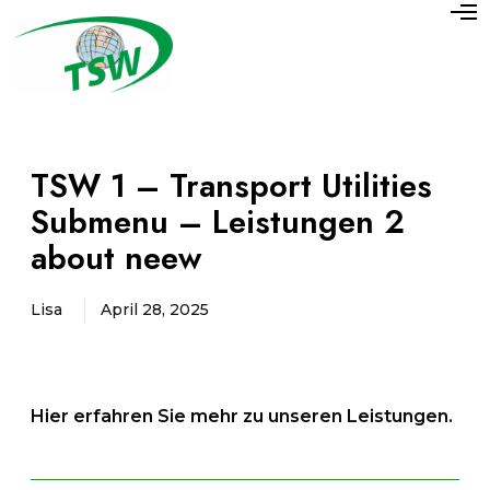
O
p
e
n
M
e
n
u
TSW 1 – Transport Utilities
Submenu – Leistungen 2
about neew
Lisa
April 28, 2025
Hier erfahren Sie mehr zu unseren Leistungen.