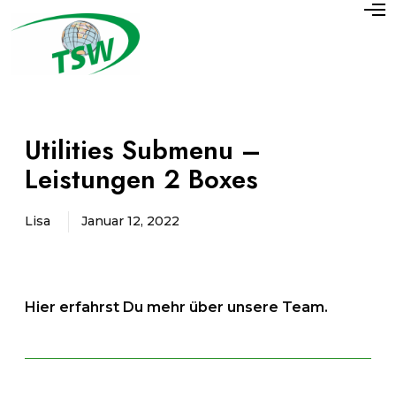
O
p
e
n
M
e
n
u
Utilities Submenu –
Leistungen 2 Boxes
Lisa
Januar 12, 2022
Hier erfahrst Du mehr über unsere Team.