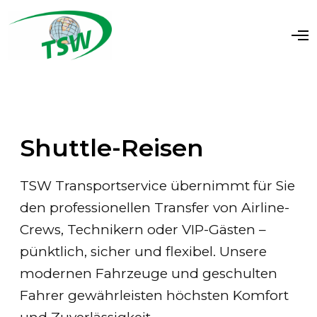
O
p
e
n
M
e
n
u
Shuttle-Reisen
TSW Transportservice übernimmt für Sie
den professionellen Transfer von Airline-
Crews, Technikern oder VIP-Gästen –
pünktlich, sicher und flexibel. Unsere
modernen Fahrzeuge und geschulten
Fahrer gewährleisten höchsten Komfort